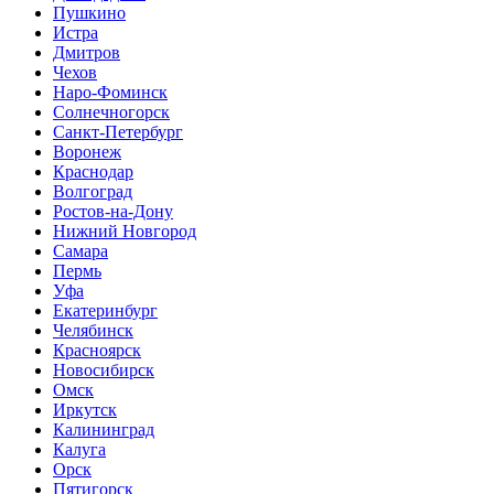
Пушкино
Истра
Дмитров
Чехов
Наро-Фоминск
Солнечногорск
Санкт-Петербург
Воронеж
Краснодар
Волгоград
Ростов-на-Дону
Нижний Новгород
Самара
Пермь
Уфа
Екатеринбург
Челябинск
Красноярск
Новосибирск
Омск
Иркутск
Калининград
Калуга
Орск
Пятигорск