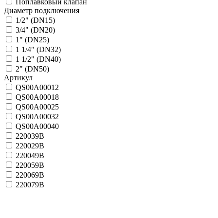
Поплавковый клапан
Диаметр подключения
1/2" (DN15)
3/4" (DN20)
1" (DN25)
1 1/4" (DN32)
1 1/2" (DN40)
2" (DN50)
Артикул
QS00A00012
QS00A00018
QS00A00025
QS00A00032
QS00A00040
220039B
220029B
220049B
220059B
220069B
220079B
Применить