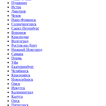
Пушкино
Истра
Дмитров
Чехов
Наро-Фоминск
Солнечногорск
Санкт-Петербург
Воронеж
Краснодар
Волгоград
Ростов-на-Дону
Нижний Новгород
Самара
Пермь
Уфа
Екатеринбург
Челябинск
Красноярск
Новосибирск
Омск
Иркутск
Калининград
Калуга
Орск
Пятигорск