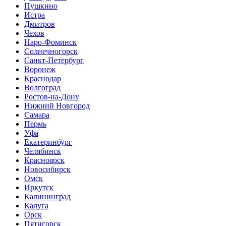
Пушкино
Истра
Дмитров
Чехов
Наро-Фоминск
Солнечногорск
Санкт-Петербург
Воронеж
Краснодар
Волгоград
Ростов-на-Дону
Нижний Новгород
Самара
Пермь
Уфа
Екатеринбург
Челябинск
Красноярск
Новосибирск
Омск
Иркутск
Калининград
Калуга
Орск
Пятигорск