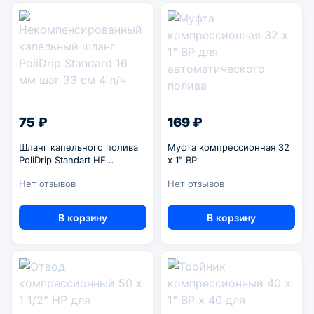
75 ₽
169 ₽
Шланг капельного полива
Муфта компрессионная 32
PoliDrip Standart НЕ
x 1" ВР
компенсированный 16 мм /
Нет отзывов
Нет отзывов
33 см / 4 л/ч
В корзину
В корзину