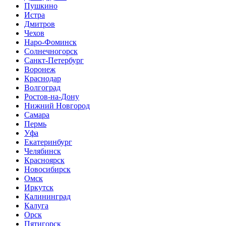
Пушкино
Истра
Дмитров
Чехов
Наро-Фоминск
Солнечногорск
Санкт-Петербург
Воронеж
Краснодар
Волгоград
Ростов-на-Дону
Нижний Новгород
Самара
Пермь
Уфа
Екатеринбург
Челябинск
Красноярск
Новосибирск
Омск
Иркутск
Калининград
Калуга
Орск
Пятигорск