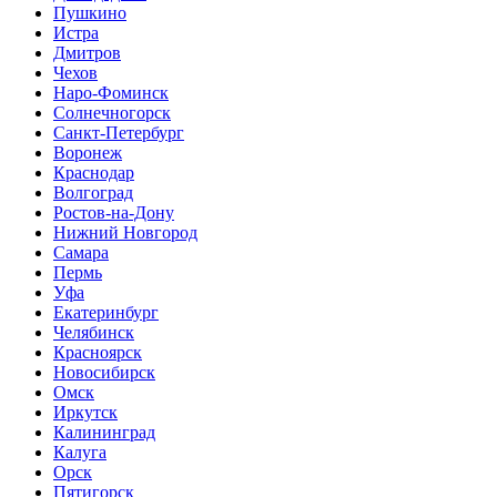
Пушкино
Истра
Дмитров
Чехов
Наро-Фоминск
Солнечногорск
Санкт-Петербург
Воронеж
Краснодар
Волгоград
Ростов-на-Дону
Нижний Новгород
Самара
Пермь
Уфа
Екатеринбург
Челябинск
Красноярск
Новосибирск
Омск
Иркутск
Калининград
Калуга
Орск
Пятигорск