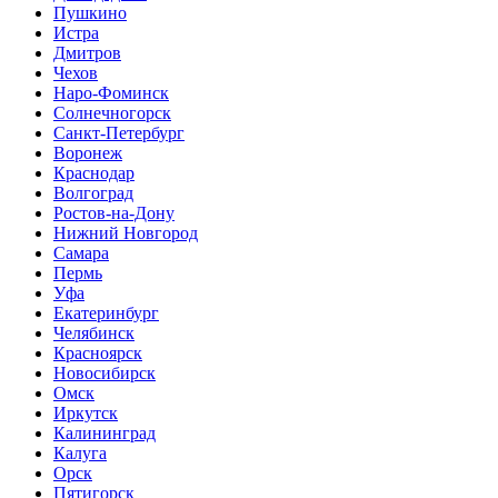
Пушкино
Истра
Дмитров
Чехов
Наро-Фоминск
Солнечногорск
Санкт-Петербург
Воронеж
Краснодар
Волгоград
Ростов-на-Дону
Нижний Новгород
Самара
Пермь
Уфа
Екатеринбург
Челябинск
Красноярск
Новосибирск
Омск
Иркутск
Калининград
Калуга
Орск
Пятигорск