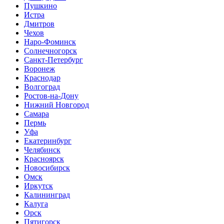
Пушкино
Истра
Дмитров
Чехов
Наро-Фоминск
Солнечногорск
Санкт-Петербург
Воронеж
Краснодар
Волгоград
Ростов-на-Дону
Нижний Новгород
Самара
Пермь
Уфа
Екатеринбург
Челябинск
Красноярск
Новосибирск
Омск
Иркутск
Калининград
Калуга
Орск
Пятигорск