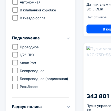
Автономная
Датчик влажн
600
SOIL CLIK
В клапанной коробке
800
Нет отзывов
В гнездо сопла
801
1200
В ко
1201
Подключение
99
Проводное
201
1/2" ПВХ
1401
SmartPort
Беспроводное
Беспроводное (радиоканал)
Резьбовое
343 801
Пульт управл
Радиус полива
SS