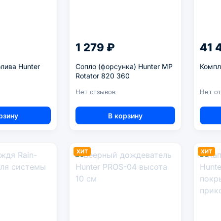
1 279 ₽
41 
лива Hunter
Сопло (форсунка) Hunter MP
Компл
Rotator 820 360
Нет отзывов
Нет о
рзину
В корзину
ХИТ
ХИТ