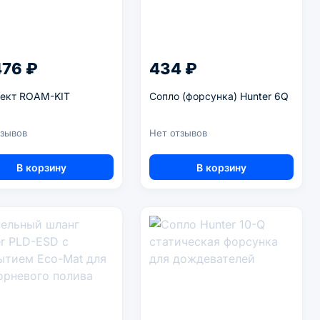
476 ₽
434 ₽
ект ROAM-KIT
Сопло (форсунка) Hunter 6Q
тзывов
Нет отзывов
В корзину
В корзину