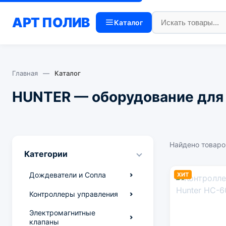
АРТ
ПОЛИВ
Каталог
Главная
—
Каталог
HUNTER — оборудование для
Найдено товаро
Категории
Дождеватели и Сопла
ХИТ
Баблеры и микроспреи
Контроллеры управления
Веерные (статические)
Wi-Fi контроллеры Hydrawise
Электромагнитные
дождеватели
клапаны
Автономные контроллеры