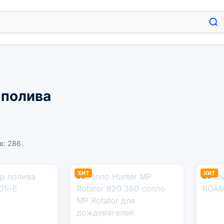
 полива
в: 286
ХИТ
ХИТ