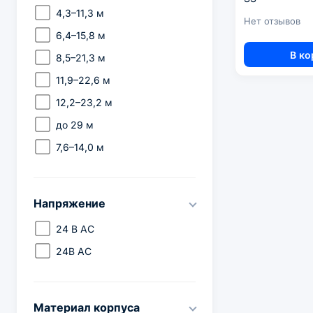
4,3–11,3 м
Нет отзывов
6,4–15,8 м
В ко
8,5–21,3 м
11,9–22,6 м
12,2–23,2 м
до 29 м
7,6–14,0 м
Напряжение
24 В AC
24В AC
Материал корпуса