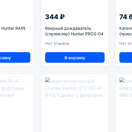
344 ₽
74 
 Hunter RAIN
Веерный дождеватель
Капел
(спринклер) Hunter PROS-04
(прик
ESD
Нет отзывов
Нет о
рзину
В корзину