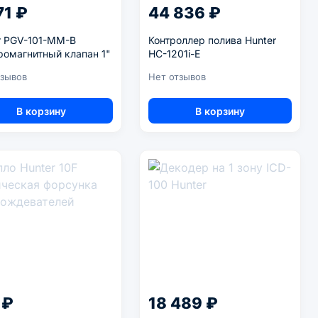
71 ₽
44 836 ₽
r PGV-101-MM-B
Контроллер полива Hunter
ромагнитный клапан 1"
HC-1201i-E
тзывов
Нет отзывов
В корзину
В корзину
 ₽
18 489 ₽