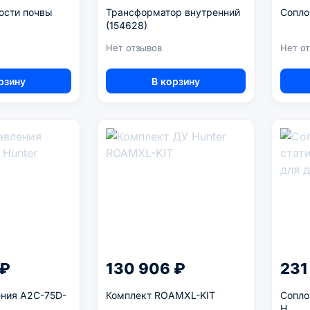
ости почвы
Трансформатор внутренний
Сопло
(154628)
Нет отзывов
Нет о
рзину
В корзину
 ₽
130 906 ₽
231
ения A2C-75D-
Комплект ROAMXL-KIT
Сопло
H