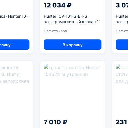
12 034 ₽
3 0
ка) Hunter 10-
Hunter ICV-101-G-B-FS
Hunte
электромагнитный клапан 1"
элект
Нет отзывов
Нет о
рзину
В корзину
7 010 ₽
231