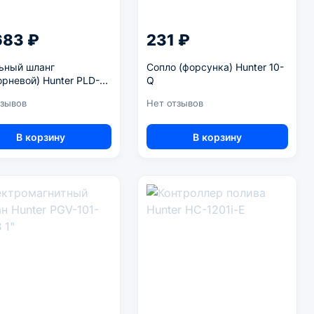
683 ₽
231 ₽
ьный шланг
Сопло (форсунка) Hunter 10-
орневой) Hunter PLD-
Q
тзывов
Нет отзывов
В корзину
В корзину