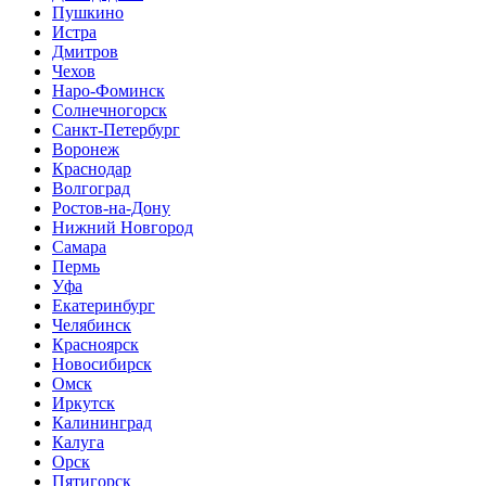
Пушкино
Истра
Дмитров
Чехов
Наро-Фоминск
Солнечногорск
Санкт-Петербург
Воронеж
Краснодар
Волгоград
Ростов-на-Дону
Нижний Новгород
Самара
Пермь
Уфа
Екатеринбург
Челябинск
Красноярск
Новосибирск
Омск
Иркутск
Калининград
Калуга
Орск
Пятигорск