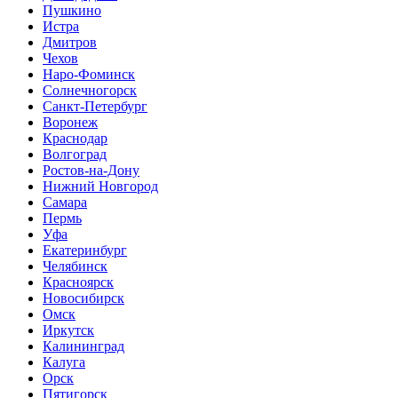
Пушкино
Истра
Дмитров
Чехов
Наро-Фоминск
Солнечногорск
Санкт-Петербург
Воронеж
Краснодар
Волгоград
Ростов-на-Дону
Нижний Новгород
Самара
Пермь
Уфа
Екатеринбург
Челябинск
Красноярск
Новосибирск
Омск
Иркутск
Калининград
Калуга
Орск
Пятигорск