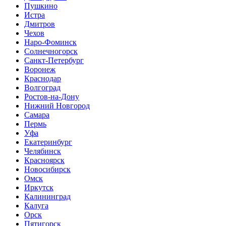
Пушкино
Истра
Дмитров
Чехов
Наро-Фоминск
Солнечногорск
Санкт-Петербург
Воронеж
Краснодар
Волгоград
Ростов-на-Дону
Нижний Новгород
Самара
Пермь
Уфа
Екатеринбург
Челябинск
Красноярск
Новосибирск
Омск
Иркутск
Калининград
Калуга
Орск
Пятигорск