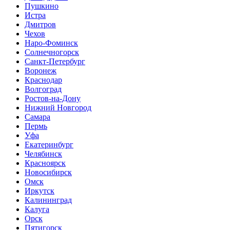
Пушкино
Истра
Дмитров
Чехов
Наро-Фоминск
Солнечногорск
Санкт-Петербург
Воронеж
Краснодар
Волгоград
Ростов-на-Дону
Нижний Новгород
Самара
Пермь
Уфа
Екатеринбург
Челябинск
Красноярск
Новосибирск
Омск
Иркутск
Калининград
Калуга
Орск
Пятигорск