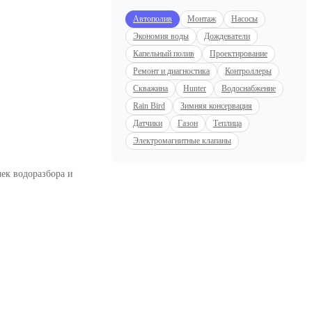
Автополив
Монтаж
Насосы
Экономия воды
Дождеватели
Капельный полив
Проектирование
Ремонт и диагностика
Контроллеры
Скважина
Hunter
Водоснабжение
Rain Bird
Зимняя консервация
Датчики
Газон
Теплица
Электромагнитные клапаны
чек водоразбора и