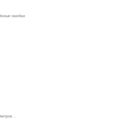
анённые ошибки
етров....