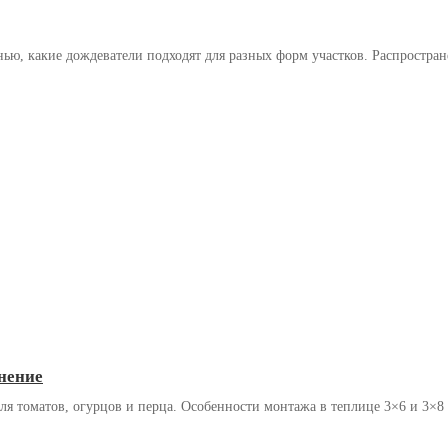
сенью, какие дождеватели подходят для разных форм участков. Распростр
внение
 томатов, огурцов и перца. Особенности монтажа в теплице 3×6 и 3×8 м