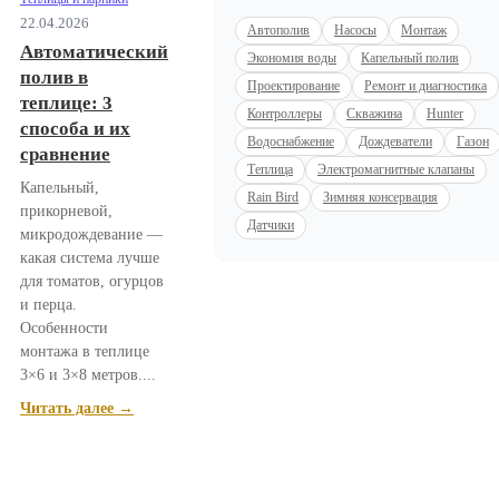
22.04.2026
Автополив
Насосы
Монтаж
Автоматический
Экономия воды
Капельный полив
полив в
Проектирование
Ремонт и диагностика
теплице: 3
Контроллеры
Скважина
Hunter
способа и их
Водоснабжение
Дождеватели
Газон
сравнение
Теплица
Электромагнитные клапаны
Капельный,
Rain Bird
Зимняя консервация
прикорневой,
Датчики
микродождевание —
какая система лучше
для томатов, огурцов
и перца.
Особенности
монтажа в теплице
3×6 и 3×8 метров....
Читать далее →