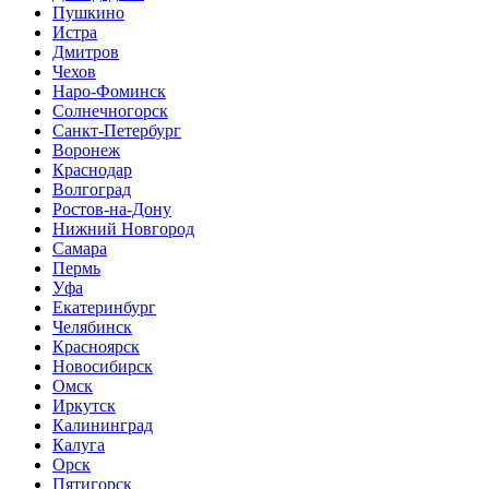
Пушкино
Истра
Дмитров
Чехов
Наро-Фоминск
Солнечногорск
Санкт-Петербург
Воронеж
Краснодар
Волгоград
Ростов-на-Дону
Нижний Новгород
Самара
Пермь
Уфа
Екатеринбург
Челябинск
Красноярск
Новосибирск
Омск
Иркутск
Калининград
Калуга
Орск
Пятигорск